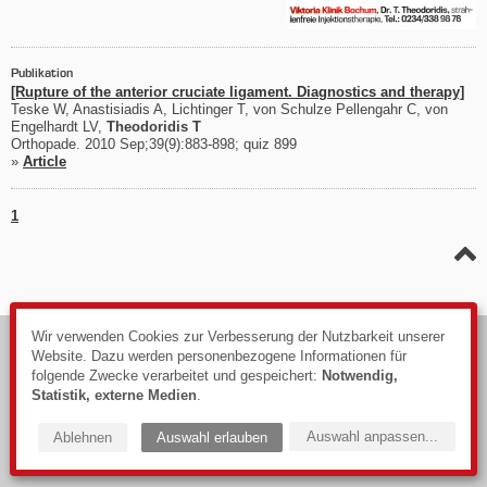
Publikation
[Rupture of the anterior cruciate ligament. Diagnostics and therapy]
Teske W, Anastisiadis A, Lichtinger T, von Schulze Pellengahr C, von
Engelhardt LV,
Theodoridis T
Orthopade. 2010 Sep;39(9):883-898; quiz 899
»
Article
1
Wir verwenden Cookies zur Verbesserung der Nutzbarkeit unserer
© 2026
Website. Dazu werden personenbezogene Informationen für
Impressum
folgende Zwecke verarbeitet und gespeichert:
Notwendig,
Datenschutzerklärung
Statistik, externe Medien
.
Webdesign: PIXELHAUS®
Auswahl anpassen
...
Ablehnen
Auswahl erlauben