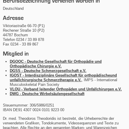
Berufsbezeichnung verliehen worden in
Deutschland
Adresse
Viktoriastraße 66-70 (P1)
Rechener Straße 10 (P2)
44787 Bochum
Telefon 0234 / 33 89 878
Fax 0234 - 33 89 867
Mitglied in
DGOOC - Deutsche Gesellschaft für Orthopädie und
Orthopädische Chirurgie e.V.
DGSS - Deutsche Schmerzgesellschaft e.V.
IGOST - Interdisziplinäre Gesellschaft für orthopädischeund
unfallchirurgische Schmerztherapie e.V.
, IMPS - International
Musculoskeletal Pain Society
VLOU - Verband leitender Orthopäden und Unfallchirurgen e.V.
DWG - Deutsche Wirbelsäulengesellschaft
Steuernummer: 306/5986/0251
IBAN DE91 4307 0024 0101 9223 00
Dr. med. Theodoros Theodoridis ist bestrebt, die Urheberrechte der
verwendeten Grafiken, Tondokumente, Videosequenzen und Texte zu
beachten. Alle Rechte an den genannten Marken- und Warenzeichen