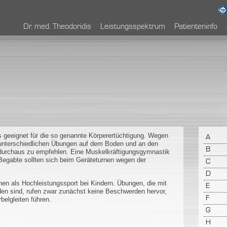
Dr. med. Theodoridis
Leistungsspektrum
Patienteninfo
s geeignet für die so genannte Körperertüchtigung. Wegen
A
unterschiedlichen Übungen auf dem Boden und an den
B
ch durchaus zu empfehlen. Eine Muskelkräftigungsgymnastik
Begabte sollten sich beim Geräteturnen wegen der
C
D
en als Hochleistungssport bei Kindern. Übungen, die mit
E
en sind, rufen zwar zunächst keine Beschwerden hervor,
F
elgleiten führen.
G
H