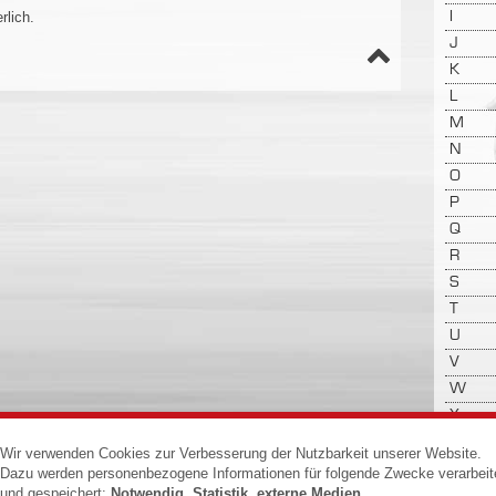
rlich.
I
J
K
L
M
N
O
P
Q
R
S
T
U
V
W
X
Y
Wir verwenden Cookies zur Verbesserung der Nutzbarkeit unserer Website.
Z
Dazu werden personenbezogene Informationen für folgende Zwecke verarbeit
und gespeichert:
Notwendig, Statistik, externe Medien
.