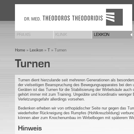
PRAXIS
KLINIK
LEXIKON
Home
»
Lexikon
»
T
» Turnen
Turnen
Turnen dient hierzulande seit mehreren Generationen als besonder
der vielseitigen Beanspruchung des Bewegungsapparates bei den 
Geräten ist das Turnen für die Stabilisierung der Wirbelsäule au
gehört immer mit zum Training. Ungeübte und koordinativ weniger 
Verletzungsgefahr allerdings vorsehen.
Bedenken erheben wir von orthopädischer Seite nur gegen das Turn
wiederholter Rückneigung des Rumpfes (Hohlkreuzbildung) verbund
können aber zum Knochenumbau im Wirbelbogen mit späterem Wirb
Hinweis