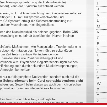
(Beschleunigungsverletzung der Halswirbelsäule)
I
rnsehen), kann das Syndrom akzentuiert werden.
J
Daumen, u.U. mit Abschwächung des Bizepssehnenreflexes.
K
telfinger, u.U. mit Trizepsmuskelschwäche und
m C8-Syndrom erfolgt die Schmerzausstrahlung zur
L
und der Muskeln des Kleinfingerballens.
M
urch das Krankheitsbild als solches gegeben.
Beim CBS
N
mwandlung eines primär überleitenden Nerven in einen
O
P
 einfache Maßnahmen, wie Manipulation, Traktion oder eine
Q
dauernde Irritation des Nerven führt zu sekundären
der Zeit treten zentrale Veränderungen der
R
arakteristika wie Positionsabhängigkeit und
S
pfunden wird. Psychische Begleiterscheinungen bleiben
nifizierung auch durch sekundäre Muskelverspannungen,
T
-/Armregion bemerkbar.
U
t nur auf die periphere Nozizeption, sondern auch auf die
V
der Schmerztherapie beim Cervi-cobrachialsyndrom steht
W
nalgesien
. Sowohl beim akuten als auch beim chronischen
spunkt am Foramen intervertebrale bzw. in der
X
Y
ten bzw. zu durchbrechen, sind tägliche
Z
en erforderlich. Im Anschluß an die Injektion ist wenigsten
 in der Glisson Extension einzunehmen. Das weitere