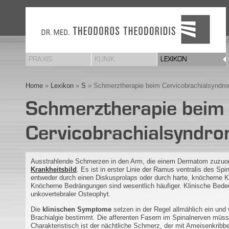
PRAXIS
KLINIK
LEXIKON
Home
»
Lexikon
»
S
» Schmerztherapie beim Cervicobrachialsyndr
Schmerztherapie beim
Cervicobrachialsyndr
Ausstrahlende Schmerzen in den Arm, die einem Dermatom zuzuor
Krankheitsbild
. Es ist in erster Linie der Ramus ventralis des Sp
entweder durch einen Diskusprolaps oder durch harte, knöcherne K
Knöcherne Bedrängungen sind wesentlich häufiger. Klinische Bede
unkovertebraler Osteophyt.
Die
klinischen Symptome
setzen in der Regel allmählich ein un
Brachialgie bestimmt. Die afferenten Fasern im Spinalnerven müss
Charakteristisch ist der nächtliche Schmerz, der mit Ameisenkribb