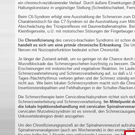
ein chronisch-rezidivierender Verlauf. Durch äußere Einwirkungen 
Haltungskonstanz in ungünstiger Stellung (Schreibtischarbeit, Fe
Beim C6-Syndrom erfolgt eine Ausstrahlung der Schmerzen zum 
Charakteristisch für das C7-Syndrom ist die Ausstrahlung zum Mit
Abschwächung des Trizepsreflexes mit Daumenballenatrophie. Bei
Kleinfingerseite, u.U. mit motorischen Störungen der Fingerbeuger 
Die
Chronifizierung
des cervico-brachialen Syndroms ist schon d
handelt es sich um eine primär chronische Erkrankung
. Die U
Nerven mit Nozizeptorfunktion bedeutet schon Chronizität.
Je länger der Zustand anhält, um so geringer ist die Chance durch
Wurzelblockade das Schmerzgeschehen kurzfristig zu bessern. Die 
Erscheinungen mit motorischer und vegetativer Reaktion. Im Laufe 
Schmerzwahrnehmung und Schmerzverarbeitung auf, so daß u.U. Ch
Tages-/Nachtrhythmus verloren gehen und der Schmerz ständig em
nicht aus. Wie beim lokalen Schmerzsyndrom macht sich die Chro
Insertionstendopathien und Fehlhaltungen in der Schulter-/Nacken
Die Schmerztherapie beim Cervicobrachialsyndrom richtet sich nich
Schmerzweiterleitung und Schmerzverarbeitung.
Im Mittelpunkt 
die lokale Injektionsbehandlung mit cervicalen Spinalnervena
cervicalen Wurzelreizsyndrom ist es sinnvoll, den Schmerzausgang
Unkovertebralregion direkt anzugehen.
Um den Chronifizierungsprozeß an der Spinalnervenwurzel aufzuhal
Spinalnervenanalgesien (auch am Wochenende) in den ersten 10 Tag
für eine halbe bis 1 Stunde eine entlastende Lagerung, am besten