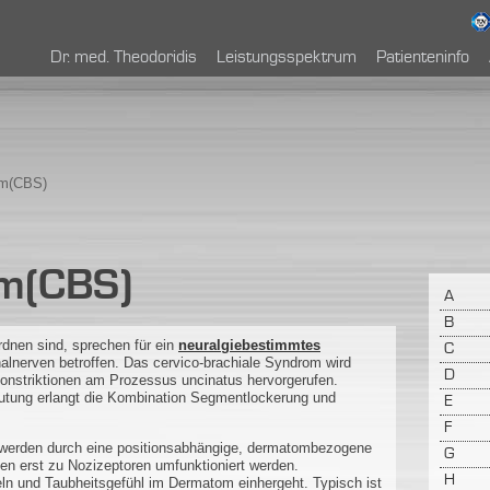
Dr. med. Theodoridis
Leistungsspektrum
Patienteninfo
om(CBS)
om(CBS)
A
B
dnen sind, sprechen für ein
neuralgiebestimmtes
C
inalnerven betroffen. Das cervico-brachiale Syndrom wird
D
onstriktionen am Prozessus uncinatus hervorgerufen.
utung erlangt die Kombination Segmentlockerung und
E
F
d werden durch eine positionsabhängige, dermatombezogene
G
en erst zu Nozizeptoren umfunktioniert werden.
H
eln und Taubheitsgefühl im Dermatom einhergeht. Typisch ist