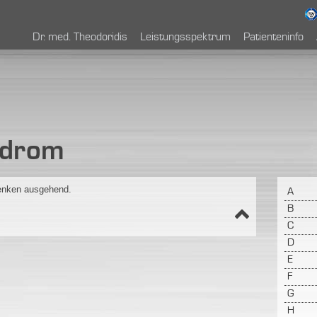
Dr. med. Theodoridis
Leistungsspektrum
Patienteninfo
ndrom
enken ausgehend.
A
B
C
D
E
F
G
H