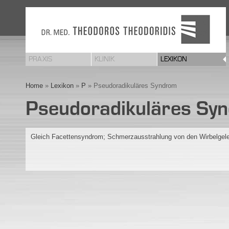
PRAXIS
KLINIK
LEXIKON
Home
»
Lexikon
»
P
» Pseudoradikuläres Syndrom
Pseudoradikuläres Sy
Gleich Facettensyndrom; Schmerzausstrahlung von den Wirbelgel