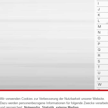
I
J
K
L
M
N
O
P
Q
R
S
T
U
V
W
X
Y
Wir verwenden Cookies zur Verbesserung der Nutzbarkeit unserer Website.
Z
Dazu werden personenbezogene Informationen für folgende Zwecke verarbeit
und gespeichert:
Notwendig, Statistik, externe Medien
.