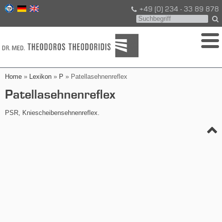
+49 (0) 234 - 33 89 878
Home
»
Lexikon
»
P
» Patellasehnenreflex
Patellasehnenreflex
PSR, Kniescheibensehnenreflex.