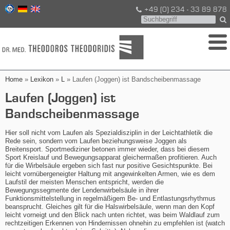
+49 (0) 234 - 33 89 878
Home
»
Lexikon
»
L
» Laufen (Joggen) ist Bandscheibenmassage
Laufen (Joggen) ist
Bandscheibenmassage
Hier soll nicht vom Laufen als Spezialdisziplin in der Leichtathletik die
Rede sein, sondern vom Laufen beziehungsweise Joggen als
Breitensport. Sportmediziner betonen immer wieder, dass bei diesem
Sport Kreislauf und Bewegungsapparat gleichermaßen profitieren. Auch
für die Wirbelsäule ergeben sich fast nur positive Gesichtspunkte. Bei
leicht vornübergeneigter Haltung mit angewinkelten Armen, wie es dem
Laufstil der meisten Menschen entspricht, werden die
Bewegungssegmente der Lendenwirbelsäule in ihrer
Funktionsmittelstellung in regelmäßigem Be- und Entlastungsrhythmus
beansprucht. Gleiches gilt für die Halswirbelsäule, wenn man den Kopf
leicht vorneigt und den Blick nach unten richtet, was beim Waldlauf zum
rechtzeitigen Erkennen von Hindernissen ohnehin zu empfehlen ist (watch