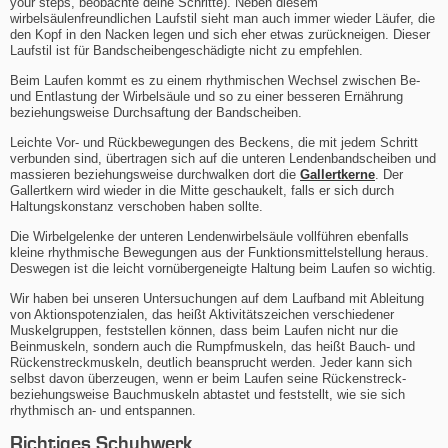
your steps, beobachte deine Schritte). Neben diesem
wirbelsäulenfreundlichen Laufstil sieht man auch immer wieder Läufer, die
den Kopf in den Nacken legen und sich eher etwas zurückneigen. Dieser
Laufstil ist für Bandscheibengeschädigte nicht zu empfehlen.
Beim Laufen kommt es zu einem rhythmischen Wechsel zwischen Be-
und Entlastung der Wirbelsäule und so zu einer besseren Ernährung
beziehungsweise Durchsaftung der Bandscheiben.
Leichte Vor- und Rückbewegungen des Beckens, die mit jedem Schritt
verbunden sind, übertragen sich auf die unteren Lendenbandscheiben und
massieren beziehungsweise durchwalken dort die
Gallertkerne
. Der
Gallertkern wird wieder in die Mitte geschaukelt, falls er sich durch
Haltungskonstanz verschoben haben sollte.
Die Wirbelgelenke der unteren Lendenwirbelsäule vollführen ebenfalls
kleine rhythmische Bewegungen aus der Funktionsmittelstellung heraus.
Deswegen ist die leicht vornübergeneigte Haltung beim Laufen so wichtig.
Wir haben bei unseren Untersuchungen auf dem Laufband mit Ableitung
von Aktionspotenzialen, das heißt Aktivitätszeichen verschiedener
Muskelgruppen, feststellen können, dass beim Laufen nicht nur die
Beinmuskeln, sondern auch die Rumpfmuskeln, das heißt Bauch- und
Rückenstreckmuskeln, deutlich beansprucht werden. Jeder kann sich
selbst davon überzeugen, wenn er beim Laufen seine Rückenstreck-
beziehungsweise Bauchmuskeln abtastet und feststellt, wie sie sich
rhythmisch an- und entspannen.
Richtiges Schuhwerk