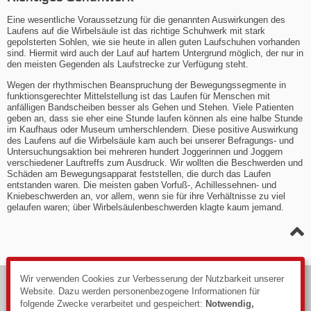
Eine wesentliche Voraussetzung für die genannten Auswirkungen des
Laufens auf die Wirbelsäule ist das richtige Schuhwerk mit stark
gepolsterten Sohlen, wie sie heute in allen guten Laufschuhen vorhanden
sind. Hiermit wird auch der Lauf auf hartem Untergrund möglich, der nur in
den meisten Gegenden als Laufstrecke zur Verfügung steht.
Wegen der rhythmischen Beanspruchung der Bewegungssegmente in
funktionsgerechter Mittelstellung ist das Laufen für Menschen mit
anfälligen Bandscheiben besser als Gehen und Stehen. Viele Patienten
geben an, dass sie eher eine Stunde laufen können als eine halbe Stunde
im Kaufhaus oder Museum umherschlendern. Diese positive Auswirkung
des Laufens auf die Wirbelsäule kam auch bei unserer Befragungs- und
Untersuchungsaktion bei mehreren hundert Joggerinnen und Joggern
verschiedener Lauftreffs zum Ausdruck. Wir wollten die Beschwerden und
Schäden am Bewegungsapparat feststellen, die durch das Laufen
entstanden waren. Die meisten gaben Vorfuß-, Achillessehnen- und
Kniebeschwerden an, vor allem, wenn sie für ihre Verhältnisse zu viel
gelaufen waren; über Wirbelsäulenbeschwerden klagte kaum jemand.
Wir verwenden Cookies zur Verbesserung der Nutzbarkeit unserer
© 2026
Website. Dazu werden personenbezogene Informationen für
Impressum
folgende Zwecke verarbeitet und gespeichert:
Notwendig,
Datenschutzerklärung