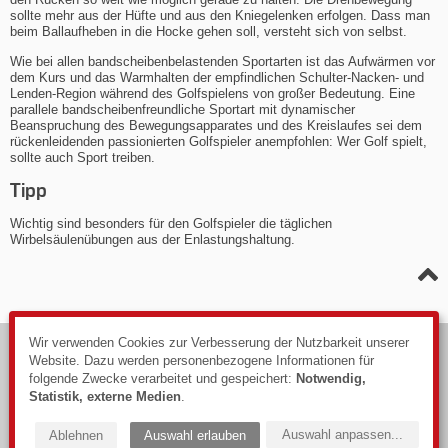
sollte mehr aus der Hüfte und aus den Kniegelenken erfolgen. Dass man
beim Ballaufheben in die Hocke gehen soll, versteht sich von selbst.
Wie bei allen bandscheibenbelastenden Sportarten ist das Aufwärmen vor
dem Kurs und das Warmhalten der empfindlichen Schulter-Nacken- und
Lenden-Region während des Golfspielens von großer Bedeutung. Eine
parallele bandscheibenfreundliche Sportart mit dynamischer
Beanspruchung des Bewegungsapparates und des Kreislaufes sei dem
rückenleidenden passionierten Golfspieler anempfohlen: Wer Golf spielt,
sollte auch Sport treiben.
Tipp
Wichtig sind besonders für den Golfspieler die täglichen
Wirbelsäulenübungen aus der Enlastungshaltung.
Wir verwenden Cookies zur Verbesserung der Nutzbarkeit unserer
© 2026
Website. Dazu werden personenbezogene Informationen für
Impressum
folgende Zwecke verarbeitet und gespeichert:
Notwendig,
Datenschutzerklärung
Statistik, externe Medien
.
Webdesign: PIXELHAUS®
Auswahl anpassen
...
Ablehnen
Auswahl erlauben