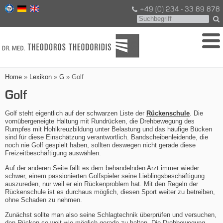
+49 (0) 234 - 33 89 878
Home
»
Lexikon
»
G
» Golf
Golf
Golf steht eigentlich auf der schwarzen Liste der
Rückenschule
. Die
vornübergeneigte Haltung mit Rundrücken, die Drehbewegung des
Rumpfes mit Hohlkreuzbildung unter Belastung und das häufige Bücken
sind für diese Einschätzung verantwortlich. Bandscheibenleidende, die
noch nie Golf gespielt haben, sollten deswegen nicht gerade diese
Freizeitbeschäftigung auswählen.
Auf der anderen Seite fällt es dem behandelnden Arzt immer wieder
schwer, einem passionierten Golfspieler seine Lieblingsbeschäftigung
auszureden, nur weil er ein Rückenproblem hat. Mit den Regeln der
Rückenschule ist es durchaus möglich, diesen Sport weiter zu betreiben,
ohne Schaden zu nehmen.
Zunächst sollte man also seine Schlagtechnik überprüfen und versuchen,
den Rücken so weit wie möglich gerade zu halten. Die Drehbewegung