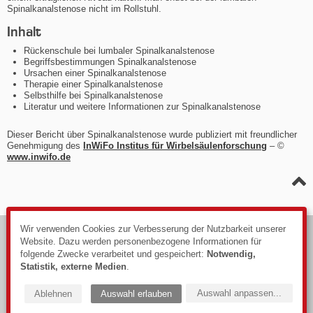
Spinalkanalstenose nicht im Rollstuhl.
Inhalt
Rückenschule bei lumbaler Spinalkanalstenose
Begriffsbestimmungen Spinalkanalstenose
Ursachen einer Spinalkanalstenose
Therapie einer Spinalkanalstenose
Selbsthilfe bei Spinalkanalstenose
Literatur und weitere Informationen zur Spinalkanalstenose
Dieser Bericht über Spinalkanalstenose wurde publiziert mit freundlicher
Genehmigung des
InWiFo Institus für Wirbelsäulenforschung
– ©
www.inwifo.de
Wir verwenden Cookies zur Verbesserung der Nutzbarkeit unserer
© 2026
Website. Dazu werden personenbezogene Informationen für
Impressum
folgende Zwecke verarbeitet und gespeichert:
Notwendig,
Datenschutzerklärung
Statistik, externe Medien
.
Webdesign: PIXELHAUS®
Auswahl anpassen
...
Ablehnen
Auswahl erlauben